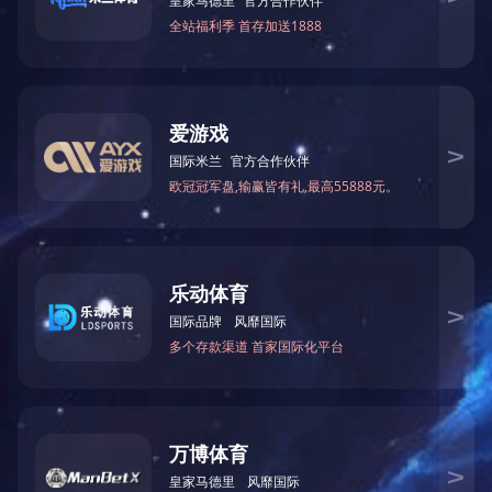
· 汉默柯双轮铣轮出师告捷，喜讯频传——汉默柯助力上海远方杭州地铁项目
· 介绍旋挖钻头在钻孔过程的变形特点
· 截齿损坏形式分析
· 螺旋钻头与直螺旋钻头的区别
· 斗齿与截齿有什么区别
· 旋挖钻具中双底捞砂斗的选用