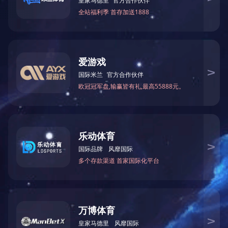
· 汉默柯双轮铣轮出师告捷，喜讯频传——汉默柯助力上海远方杭州地铁项目
· 介绍旋挖钻头在钻孔过程的变形特点
· 截齿损坏形式分析
· 螺旋钻头与直螺旋钻头的区别
· 斗齿与截齿有什么区别
· 旋挖钻具中双底捞砂斗的选用
网址开云体育
关