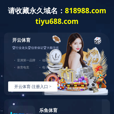
开云体育
咨询热线：
177 6834 
当前位置：
开云体育
>
开云体育-开云(中国)一站式服务官方网站
网址开云体育
关于汉默柯
开云体育-开
开云体育-开云(中
旋挖钻齿
国)一站式服务官方
钻齿
截齿类
底座
旋挖钻具
网站
捞砂斗