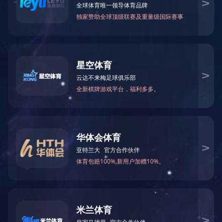
钻筒
旋转钻斗
套管系列
双臂套管
转台
套管辅件
双轮铣配件
凿岩钎头
球齿钎头
潜孔锤
滤砂机
HDP 250
滤砂机配件
配件
钻机配件
上
热门新闻