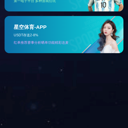
网址开云体育
关