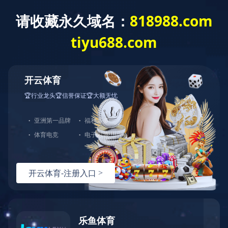
开云体育
咨询热线：
177 6834 
当前位置：
开云体育
>
应用案例
网址开云体育
关于汉默柯
开云体育-开
开云体育-开云(中
旋挖钻齿
国)一站式服务官方
钻齿
截齿类
底座
旋挖钻具
网站
捞砂斗