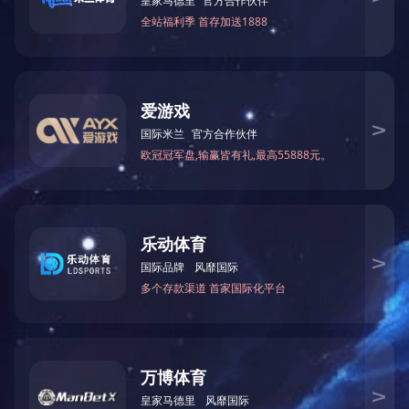
· 汉默柯双轮铣轮出师告捷，喜讯频传——汉默柯助力上海远方杭州地铁项目
· 介绍旋挖钻头在钻孔过程的变形特点
· 截齿损坏形式分析
· 螺旋钻头与直螺旋钻头的区别
· 斗齿与截齿有什么区别
· 旋挖钻具中双底捞砂斗的选用
网址开云体育
关