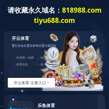
开云体育
咨询热线：
177 6834 
当前位置：
开云体育
>
开云体育-开云(中国)一站式服务官方网站
网址开云体育
关于汉默柯
开云体育-开
开云体育-开云(中
旋挖钻齿
国)一站式服务官方
钻齿
截齿类
底座
旋挖钻具
网站
捞砂斗