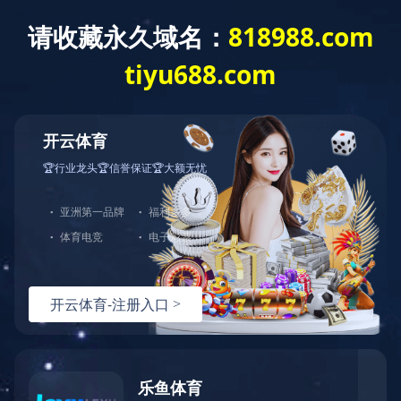
开云体育
咨询热线：
177 6834 
当前位置：
开云体育
>
开云体育-开云(中国)一站式服务官方网站
网址开云体育
关于汉默柯
开云体育-开
开云体育-开云(中
旋挖钻齿
国)一站式服务官方
钻齿
截齿类
底座
旋挖钻具
网站
捞砂斗