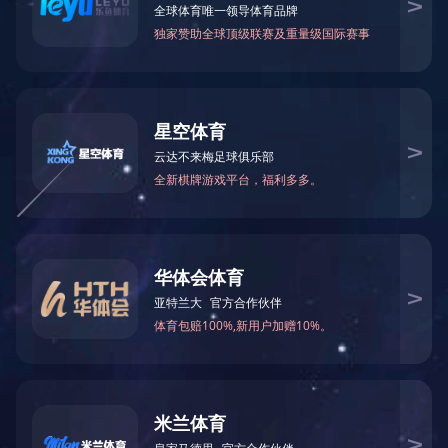
钻筒
旋转钻斗
套管系列
双臂套管
转台
套管辅件
双轮铣配件
凿岩钎头
球齿钎头
潜孔锤
滤砂机
HDP 250
滤砂机配件
配件
钻机配件
热门新闻