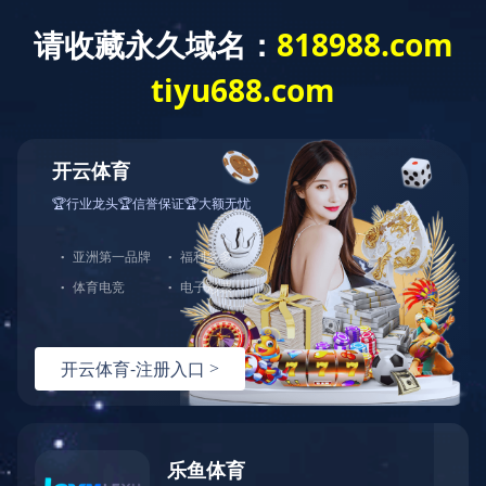
开云体育
咨询热线：
177 6834 
当前位置：
开云体育
>
开云体育-开云(中国)一站式服务官方网站
网址开云体育
关于汉默柯
开云体育-开
开云体育-开云(中
旋挖钻齿
国)一站式服务官方
钻齿
截齿类
底座
旋挖钻具
网站
捞砂斗