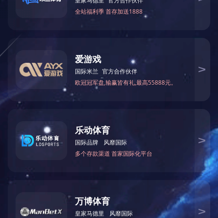
· 汉默柯双轮铣轮出师告捷，喜讯频传——汉默柯助力上海远方杭州地铁项目
· 介绍旋挖钻头在钻孔过程的变形特点
· 截齿损坏形式分析
· 螺旋钻头与直螺旋钻头的区别
· 斗齿与截齿有什么区别
· 旋挖钻具中双底捞砂斗的选用
网址开云体育
关