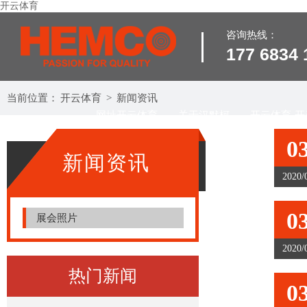
开云体育
咨询热线：
177 6834 
当前位置：
开云体育
>
新闻资讯
网址开云体育
关于汉默柯
开云体育-开
0
新闻资讯
2020/
0
展会照片
2020/
热门新闻
0