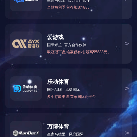
·
·
·
网址开云体育
关