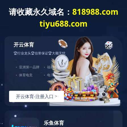
开云体育
咨询热线：
177 6834 
当前位置：
开云体育
>
新闻资讯
>
展会照片
网址开云体育
关于汉默柯
开云体育-开
新闻资讯
展会照片
热门新闻